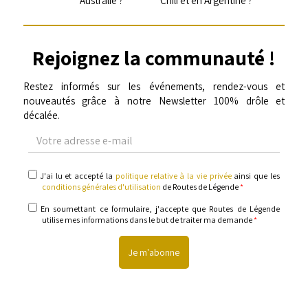
Australie ?
Chili et en Argentine ?
Rejoignez la communauté !
Restez informés sur les événements, rendez-vous et
nouveautés grâce à notre Newsletter 100% drôle et
décalée.
Votre
adresse
e-
mail
politique
J'ai lu et accepté la
politique relative à la vie privée
ainsi que les
relative
conditions générales d'utilisation
de Routes de Légende
*
à
la
informations
En soumettant ce formulaire, j'accepte que Routes de Légende
vie
utilise mes informations dans le but de traiter ma demande
*
privée
&
conditions
générales
d'utilisation