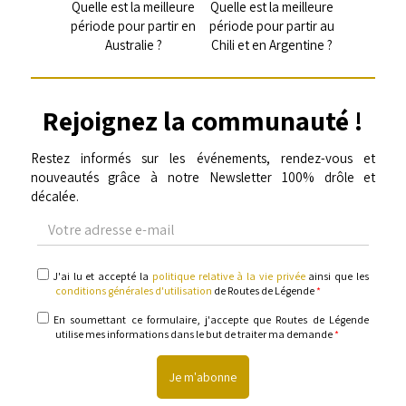
Quelle est la meilleure
Quelle est la meilleure
période pour partir en
période pour partir au
Australie ?
Chili et en Argentine ?
Rejoignez la communauté !
Restez informés sur les événements, rendez-vous et
nouveautés grâce à notre Newsletter 100% drôle et
décalée.
Votre
adresse
e-
mail
politique
J'ai lu et accepté la
politique relative à la vie privée
ainsi que les
relative
conditions générales d'utilisation
de Routes de Légende
*
à
la
informations
En soumettant ce formulaire, j'accepte que Routes de Légende
vie
utilise mes informations dans le but de traiter ma demande
*
privée
&
conditions
générales
d'utilisation