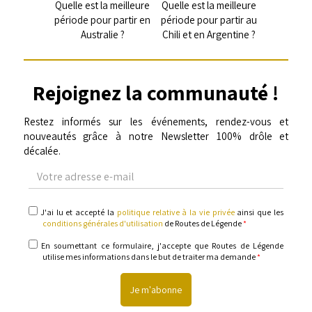
Quelle est la meilleure
Quelle est la meilleure
période pour partir en
période pour partir au
Australie ?
Chili et en Argentine ?
Rejoignez la communauté !
Restez informés sur les événements, rendez-vous et
nouveautés grâce à notre Newsletter 100% drôle et
décalée.
Votre
adresse
e-
mail
politique
J'ai lu et accepté la
politique relative à la vie privée
ainsi que les
relative
conditions générales d'utilisation
de Routes de Légende
*
à
la
informations
En soumettant ce formulaire, j'accepte que Routes de Légende
vie
utilise mes informations dans le but de traiter ma demande
*
privée
&
conditions
générales
d'utilisation