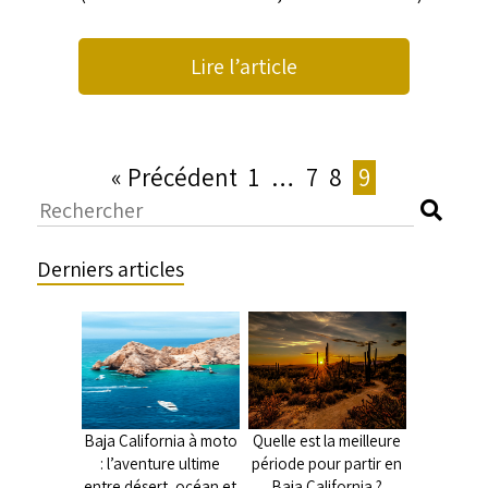
Lire l’article
« Précédent
1
…
7
8
9
Derniers articles
Baja California à moto
Quelle est la meilleure
: l’aventure ultime
période pour partir en
entre désert, océan et
Baja California ?