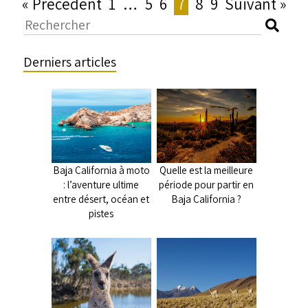
« Précédent
1
…
5
6
7
8
9
Suivant »
Derniers articles
Baja California à moto
Quelle est la meilleure
: l’aventure ultime
période pour partir en
entre désert, océan et
Baja California ?
pistes