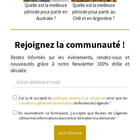
Quelle est la meilleure
Quelle est la meilleure
période pour partir en
période pour partir au
Australie ?
Chili et en Argentine ?
Rejoignez la communauté !
Restez informés sur les événements, rendez-vous et
nouveautés grâce à notre Newsletter 100% drôle et
décalée.
Votre
adresse
e-
mail
politique
J'ai lu et accepté la
politique relative à la vie privée
ainsi que les
relative
conditions générales d'utilisation
de Routes de Légende
*
à
la
informations
En soumettant ce formulaire, j'accepte que Routes de Légende
vie
utilise mes informations dans le but de traiter ma demande
*
privée
&
conditions
générales