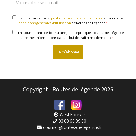
adresse
e-
mail
politique
J'ai lu et accepté la
politique relative à la vie privée
ainsi que les
relative
conditions générales d'utilisation
de Routes de Légende
*
à
la
informations
En soumettant ce formulaire, j'accepte que Routes de Légende
vie
utilise mes informations dans le but de traiter ma demande
*
privée
&
conditions
générales
d'utilisation
Copyright - Routes de légende 2026
West Forever
03 88 68 89 00
courrier@routes-de-legende.fr