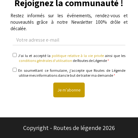
Rejoignez la communauté !
Restez informés sur les événements, rendez-vous et
nouveautés grâce à notre Newsletter 100% drôle et
décalée.
Votre
adresse
e-
mail
politique
J'ai lu et accepté la
politique relative à la vie privée
ainsi que les
relative
conditions générales d'utilisation
de Routes de Légende
*
à
la
informations
En soumettant ce formulaire, j'accepte que Routes de Légende
vie
utilise mes informations dans le but de traiter ma demande
*
privée
&
conditions
générales
d'utilisation
Copyright - Routes de légende 2026