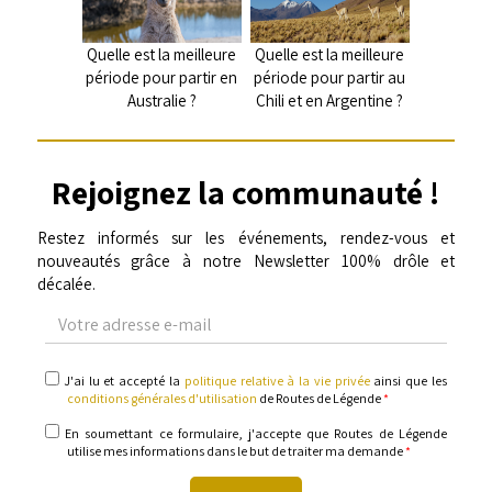
Quelle est la meilleure
Quelle est la meilleure
période pour partir en
période pour partir au
Australie ?
Chili et en Argentine ?
Rejoignez la communauté !
Restez informés sur les événements, rendez-vous et
nouveautés grâce à notre Newsletter 100% drôle et
décalée.
Votre
adresse
e-
mail
politique
J'ai lu et accepté la
politique relative à la vie privée
ainsi que les
relative
conditions générales d'utilisation
de Routes de Légende
*
à
la
informations
En soumettant ce formulaire, j'accepte que Routes de Légende
vie
utilise mes informations dans le but de traiter ma demande
*
privée
&